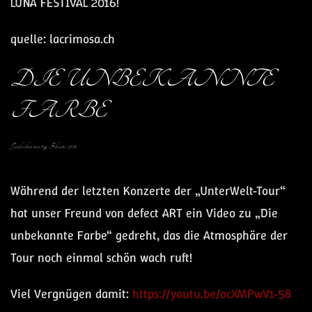
LUNA FESTIVAL 2016!
quelle: lacrimosa.ch
DIE UNBEKANNTE
FARBE
Geschrieben am
09. Februar 2021
.
Während der letzten Konzerte der „UnterWelt-Tour“
hat unser Freund von defect ART ein Video zu „Die
unbekannte Farbe“ gedreht, das die Atmosphäre der
Tour noch einmal schön wach ruft!
Viel Vergnügen damit:
https://youtu.be/ocXMPwV1-58