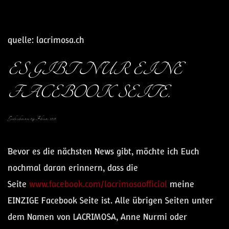
quelle: lacrimosa.ch
ES GIBT NUR EINE
FACEBOOK SEITE.
Geschrieben am
09. Februar 2021
.
Bevor es die nächsten News gibt, möchte ich Euch
nochmal daran erinnern, dass die
Seite
www.facebook.com/lacrimosaofficial
meine
EINZIGE Facebook Seite ist. Alle übrigen Seiten unter
dem Namen von LACRIMOSA, Anne Nurmi oder