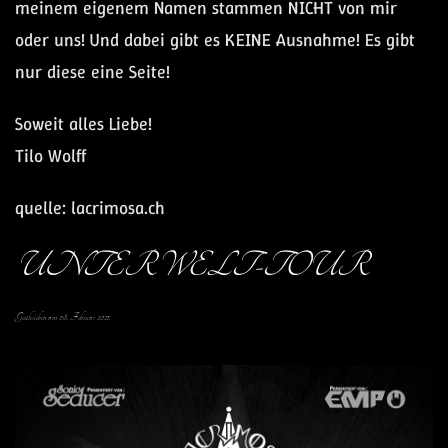
meinem eigenem Namen stammen NICHT von mir
oder uns! Und dabei gibt es KEINE Ausnahme! Es gibt
nur diese eine Seite!
Soweit alles Liebe!
Tilo Wolff
quelle: lacrimosa.ch
UNTERWELT-TOUR
Geschrieben am
08. Februar 2021
.