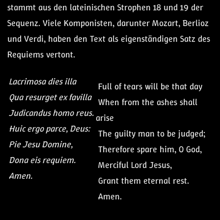
stammt aus den lateinischen Strophen 18 und 19 der
Sequenz. Viele Komponisten, darunter Mozart, Berlioz
und Verdi, haben den Text als eigenständigen Satz des
Requiems vertont.
Lacrimosa dies illa
Full of tears will be that day
Qua resurget ex favilla
When from the ashes shall
Judicandus homo reus.
arise
Huic ergo parce, Deus:
The guilty man to be judged;
Pie Jesu Domine,
Therefore spare him, O God,
Dona eis requiem.
Merciful Lord Jesus,
Amen.
Grant them eternal rest.
Amen.