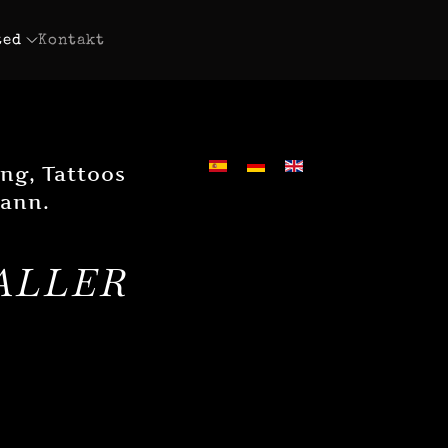
ted
Kontakt
ng, Tattoos
kann.
ALLER