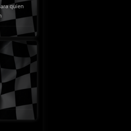
ara quien
m