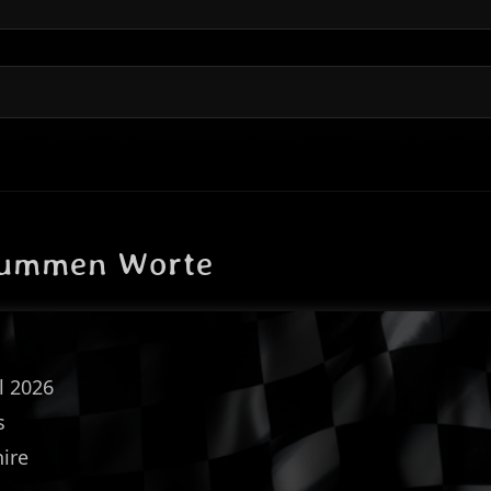
tummen Worte
l 2026
s
ire