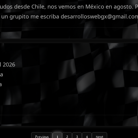
udos desde Chile, nos vemos en México en agosto. P
r un grupito me escriba desarrolloswebgx@gmail.co
l 2026
ra
a
Previous
1
2
3
4
Next