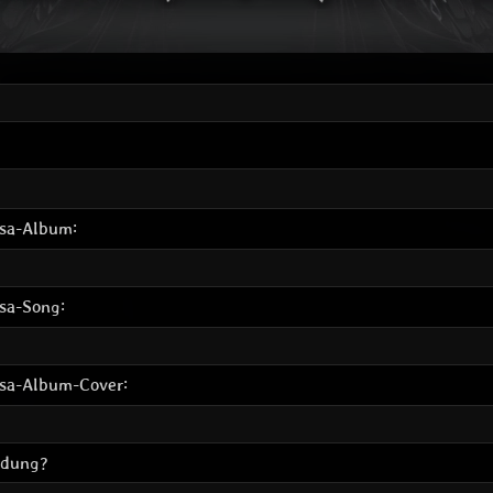
osa-Album:
sa-Song:
osa-Album-Cover:
ldung?