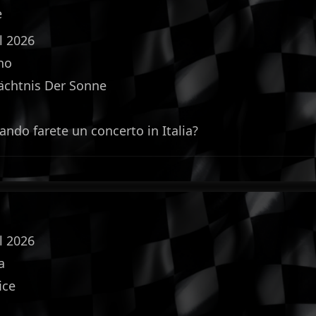
e
l 2026
no
ächtnis Der Sonne
ndo farete un concerto in Italia?
l 2026
a
ice