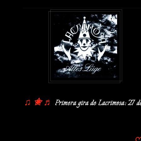
♫
✬
♬
Primera gira de Lacrimosa: 27 de 