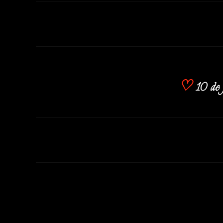
♡
10 de j