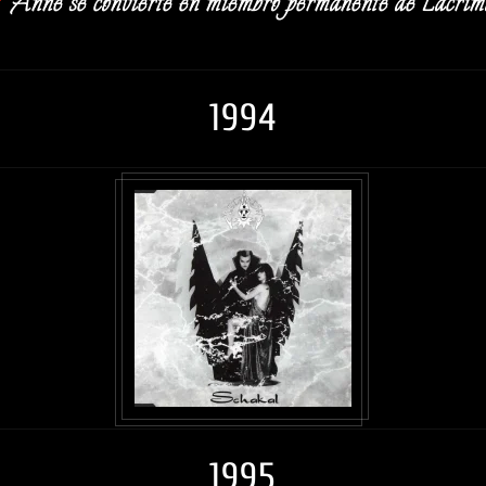
♡
Anne se convierte en miembro permanente de Lacrim
1994
1995