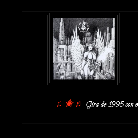
♫
✬
♬
Gira de 1995 con el 